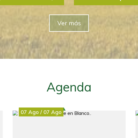
Ver más
DER Merindades) precisa
El Centro de Desarrollo 
n e-commerce,
incorporar a su equipo t
en participar en...
comunicación y marketing S
Agenda
07
Ago
/
07
Ago