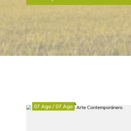
El Centro de Desarrollo Rural Merindades (CE
incorporar a su equipo técnico un Técnico/a e
comunicación y marketing Si estás interesado/a 
Leer más
07
Ago
/
07
Ago