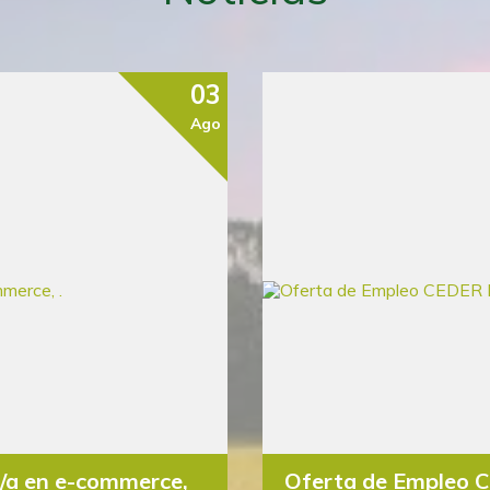
03
Ago
o/a en e-commerce,
Oferta de Empleo 