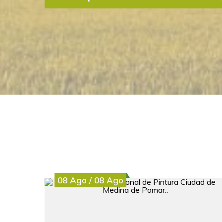
El Centro de Desarrollo Rural Merindades (CE
incorporar a su equipo técnico un Técnico/a e
comunicación y marketing Si estás interesado/a 
Leer más
08
Ago
/
08
Ago