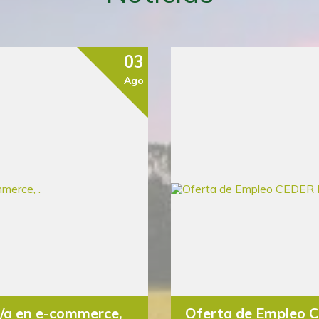
03
Ago
o/a en e-commerce,
Oferta de Empleo 