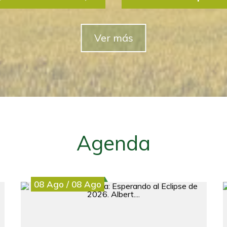
Ver más
DER Merindades) precisa
El Centro de Desarrollo 
n e-commerce,
incorporar a su equipo t
en participar en...
comunicación y marketing S
Agenda
08
Ago
/
08
Ago