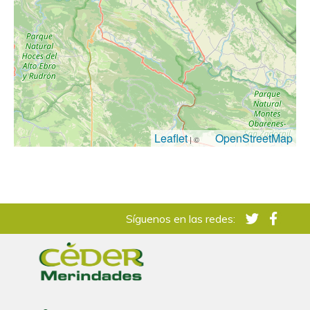
Leaflet
OpenStreetMap
| ©
Síguenos en las redes: