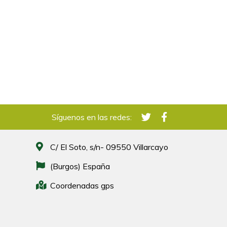
Síguenos en las redes:
C/ El Soto, s/n- 09550 Villarcayo
(Burgos) España
Coordenadas gps