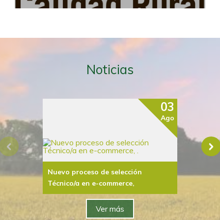
Noticias
Leer más
Leer 
03
Ago
Nuevo proceso de selección
Ofert
Técnico/a en e-commerce,
Merin
Ver más